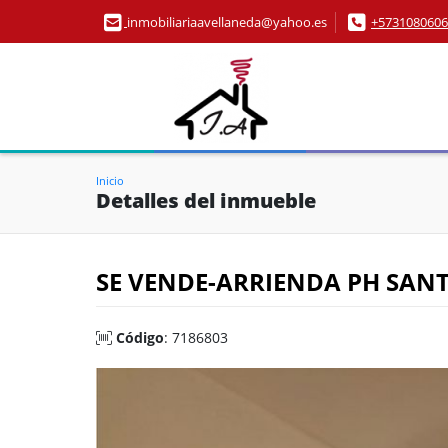
inmobiliariaavellaneda@yahoo.es
+5731080606
Inicio
Detalles del inmueble
SE VENDE-ARRIENDA PH SAN
Código
: 7186803