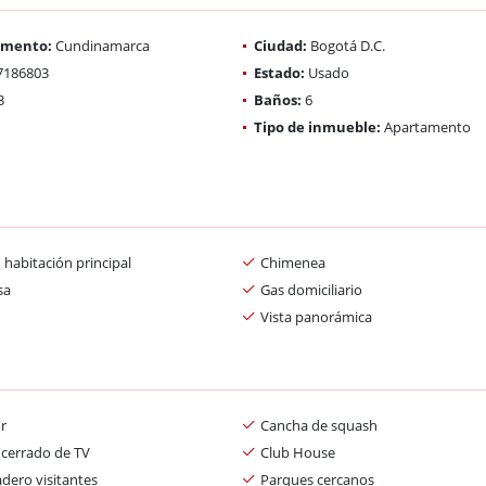
amento:
Cundinamarca
Ciudad:
Bogotá D.C.
7186803
Estado:
Usado
3
Baños:
6
Tipo de inmueble:
Apartamento
 habitación principal
Chimenea
sa
Gas domiciliario
Vista panorámica
r
Cancha de squash
 cerrado de TV
Club House
dero visitantes
Parques cercanos