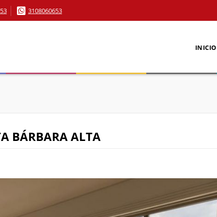
53
3108060653
INICIO
TA BÁRBARA ALTA