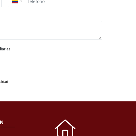
▼
iarias
acidad
ÓN