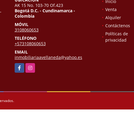
Inicio
AK 15 No. 103-70 Of.423
Venta
L
Bogotá D.C. - Cundinamarca -
Colombia
Alquiler
MÓVIL
Contáctenos
3108060653
Políticas de
TELÉFONO
privacidad
+573108060653
EMAIL
inmobiliariaavellaneda@yahoo.es
Facebook
Instagram
servados.