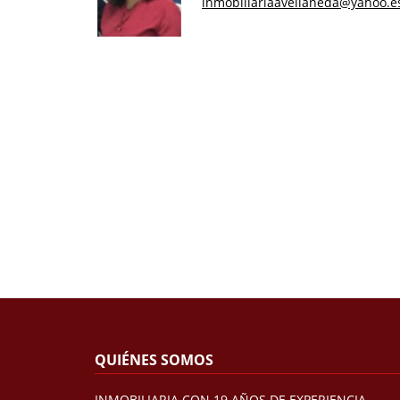
inmobiliariaavellaneda@yahoo.e
QUIÉNES SOMOS
INMOBILIARIA CON 19 AÑOS DE EXPERIENCIA