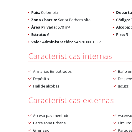
País:
Colombia
Depart
Zona / barrio:
Santa Barbara Alta
Código:
Área Privada:
570 m²
Alcoba:
Estrato:
6
Piso:
5
Valor Administración:
$4.520.000 COP
Características internas
Armarios Empotrados
Baño en
Depósito
Despen
Hall de alcobas
Jacuzzi
Características externas
Acceso pavimentado
Ascenso
Cerca zona urbana
Circuito
Gimnasio
Parquea