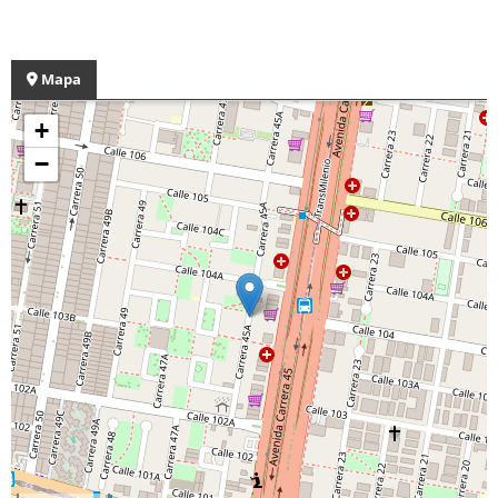
Mapa
+
−