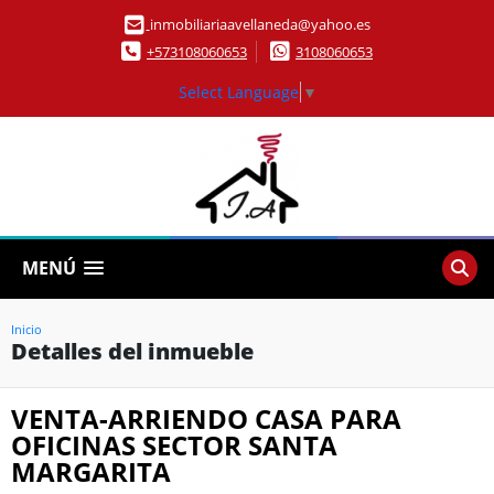
inmobiliariaavellaneda@yahoo.es
+573108060653
3108060653
Select Language
▼
MENÚ
Inicio
Detalles del inmueble
VENTA-ARRIENDO CASA PARA
OFICINAS SECTOR SANTA
MARGARITA