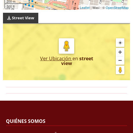
200 m
500 ft
Leaflet
| Wasi - ©
OpenStreetMap
Street View
Ver Ubicación
en
street
view
QUIÉNES SOMOS