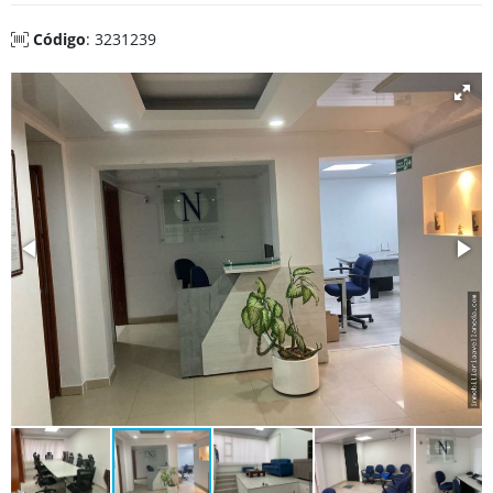
Código
: 3231239